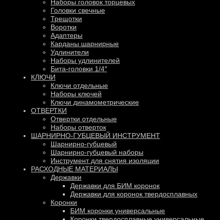
Наборы головок торцевых
Головки свечные
Трещотки
Воротки
Адаптеры
Карданы шарнирные
Удлинители
Наборы удлинителей
Бита-головки 1/4″
КЛЮЧИ
Ключи отдельные
Наборы ключей
Ключи динамометрические
ОТВЕРТКИ
Отвертки отдельные
Наборы отверток
ШАРНИРНО-ГУБЦЕВЫЙ ИНСТРУМЕНТ
Шарнирно-губцевый
Шарнирно-губцевый наборы
Инструмент для снятия изоляции
РАСХОДНЫЕ МАТЕРИАЛЫ
Державки
Державки для БИМ коронок
Державки для коронок твердосплавных
Коронки
БИМ коронки универсальные
Коронки твердосплавные универсальные