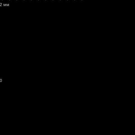
22 мм
60