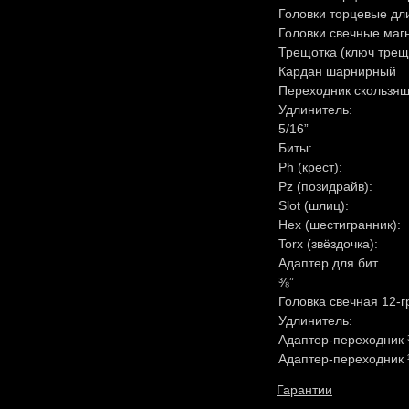
Головки торцевые дл
Головки свечные маг
Трещотка (ключ трещ
Кардан шарнирный
Переходник скользящ
Удлинитель:
5/16”
Биты:
Ph (крест):
Pz (позидрайв):
Slot (шлиц):
Hex (шестигранник):
Torx (звёздочка):
Адаптер для бит
⅜”
Головка свечная 12-
Удлинитель:
Адаптер-переходник 
Адаптер-переходник 
Гарантии