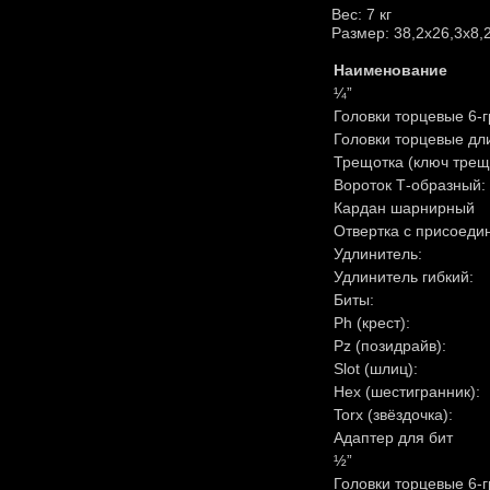
Вес: 7 кг
Размер: 38,2х26,3х8,
Наименование
¼”
Головки торцевые 6-
Головки торцевые дл
Трещотка (ключ трещ
Вороток Т-образный:
Кардан шарнирный
Отвертка с присоеди
Удлинитель:
Удлинитель гибкий:
Биты:
Ph (крест):
Pz (позидрайв):
Slot (шлиц):
Hex (шестигранник):
Torx (звёздочка):
Адаптер для бит
½”
Головки торцевые 6-