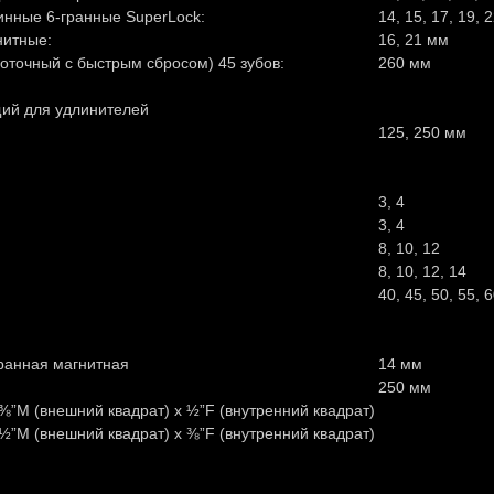
инные 6-гранные SuperLock:
14, 15, 17, 19, 
нитные:
16, 21 мм
оточный с быстрым сбросом) 45 зубов:
260 мм
ий для удлинителей
125, 250 мм
3, 4
3, 4
8, 10, 12
8, 10, 12, 14
40, 45, 50, 55, 
гранная магнитная
14 мм
250 мм
⅜”M (внешний квадрат) х ½”F (внутренний квадрат)
½”M (внешний квадрат) х ⅜”F (внутренний квадрат)