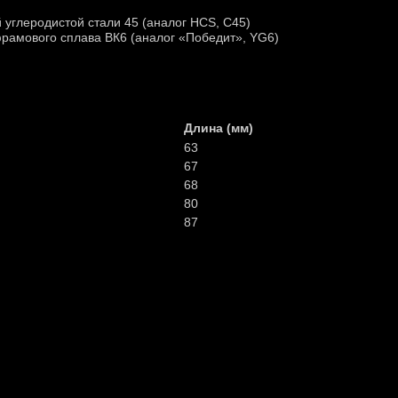
 углеродистой стали 45 (аналог HCS, C45)
фрамового сплава ВК6 (аналог «Победит», YG6)
Длина (мм)
63
67
68
80
87