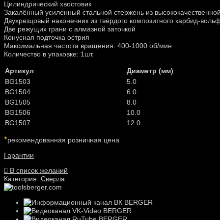
Цилиндрический хвостовик
Закалённый усиленный стальной стержень из высококачественной
Двухрезцовый наконечник из твёрдого композитного карбид-воль
Две режущих грани с алмазной заточкой
Конусная подточка острия
Максимальная частота вращения: 400-1000 об/мин
Количество в упаковке: 1шт.
Артикул
Диаметр (мм)
BG1503
5.0
BG1504
6.0
BG1505
8.0
BG1506
10.0
BG1507
12.0
*
рекомендованная розничная цена
Гарантии
В список желаний
Категория:
Сверла