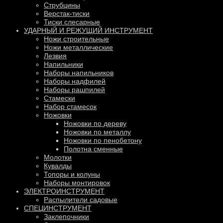
Струбцины
Верстак-тиски
Тиски слесарные
УДАРНЫЙ И РЕЖУЩИЙ ИНСТРУМЕНТ
Ножи строительные
Ножи металлические
Лезвия
Напильники
Наборы напильников
Наборы надфилей
Наборы рашпилей
Стамески
Набор стамесок
Ножовки
Ножовки по дереву
Ножовки по металлу
Ножовки по пенобетону
Полотна сменные
Молотки
Кувалды
Топоры и колуны
Наборы монтировок
ЭЛЕКТРОИНСТРУМЕНТ
Распылители садовые
СПЕЦИНСТРУМЕНТ
Заклепочники