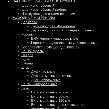
ШАРНИРНО-ГУБЦЕВЫЙ ИНСТРУМЕНТ
Шарнирно-губцевый
Шарнирно-губцевый наборы
Инструмент для снятия изоляции
РАСХОДНЫЕ МАТЕРИАЛЫ
Державки
Державки для БИМ коронок
Державки для коронок твердосплавных
Коронки
БИМ коронки универсальные
Коронки твердосплавные универсальные
Сверла центрирующие для коронок
Чашки-фрезы
Сверла
Буры
Зубила
Диски
Диски пильные
Диски алмазные отрезные
Диски абразивные
Ленты шлифовальные
Биты
Биты магнитные 25 мм
Биты магнитные 50 мм
Биты магнитные 150 мм
Биты магнитные для гипсокартона с
ограничителем 50 мм