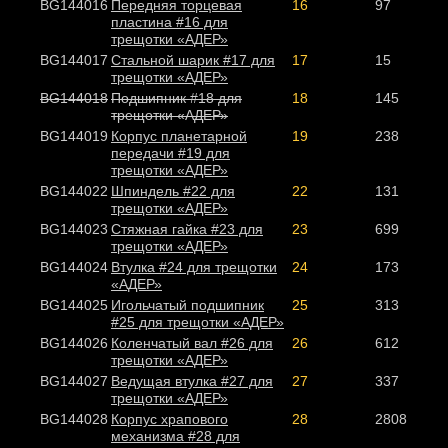
BG144016
Передняя торцевая
16
97
пластина #16 для
трещотки «АДЕР»
BG144017
Стальной шарик #17 для
17
15
трещотки «АДЕР»
BG144018
Подшипник #18 для
18
145
трещотки «АДЕР»
BG144019
Корпус планетарной
19
238
передачи #19 для
трещотки «АДЕР»
BG144022
Шпиндель #22 для
22
131
трещотки «АДЕР»
BG144023
Стяжная гайка #23 для
23
699
трещотки «АДЕР»
BG144024
Втулка #24 для трещотки
24
173
«АДЕР»
BG144025
Игольчатый подшипник
25
313
#25 для трещотки «АДЕР»
BG144026
Коленчатый вал #26 для
26
612
трещотки «АДЕР»
BG144027
Ведущая втулка #27 для
27
337
трещотки «АДЕР»
BG144028
Корпус храпового
28
2808
механизма #28 для