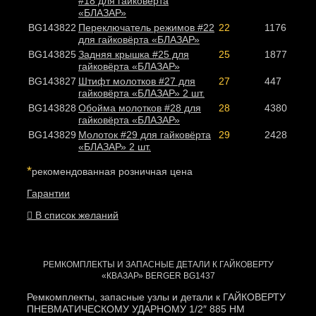
#18 для гайковёрта
«БЛАЗАР»
BG143822
Переключатель режимов #22
22
1176
для гайковёрта «БЛАЗАР»
BG143825
Задняя крышка #25 для
25
1877
гайковёрта «БЛАЗАР»
BG143827
Штифт молотков #27 для
27
447
гайковёрта «БЛАЗАР» 2 шт.
BG143828
Обойма молотков #28 для
28
4380
гайковёрта «БЛАЗАР»
BG143829
Молоток #29 для гайковёрта
29
2428
«БЛАЗАР» 2 шт.
*
рекомендованная розничная цена
Гарантии
В список желаний
РЕМКОМПЛЕКТЫ И ЗАПАСНЫЕ ДЕТАЛИ К ГАЙКОВЕРТУ
«КВАЗАР» BERGER BG1437
Ремкомплекты, запасные узлы и детали к ГАЙКОВЕРТУ
ПНЕВМАТИЧЕСКОМУ УДАРНОМУ 1/2″ 885 НМ