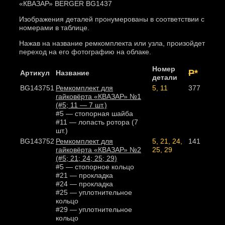
«КВАЗАР» BERGER BG1437
Изображения деталей пронумерованы в соответствии с
номерами в таблице.
Нажав на название ремкомплекта или узла, произойдет
переход на его фотографию на облаке.
Номер
Р
*
Артикул
Название
детали
BG143751
Ремкомплект для
5, 11
377
гайковёрта «КВАЗАР» №1
(#5; 11 — 7 шт.)
#5 — стопорная шайба
#11 — лопасть ротора (7
шт.)
BG143752
Ремкомплект для
5, 21, 24,
141
гайковёрта «КВАЗАР» №2
25, 29
(#5; 21; 24; 25; 29)
#5 — стопорное кольцо
#21 — прокладка
#24 — прокладка
#25 — уплотнительное
кольцо
#29 — уплотнительное
кольцо