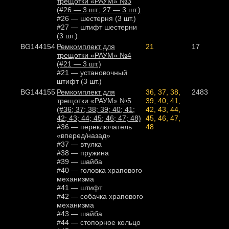
трещотки «РАУМ» №3
(#26 — 3 шт.; 27 — 3 шт.)
#26 — шестерня (3 шт.)
#27 — штифт шестерни
(3 шт.)
BG144154
Ремкомплект для
21
17
трещотки «РАУМ» №4
(#21 — 3 шт.)
#21 — установочный
штифт (3 шт.)
BG144155
Ремкомплект для
36, 37, 38,
2483
трещотки «РАУМ» №5
39, 40, 41,
(#36; 37; 38; 39; 40; 41;
42, 43, 44,
42; 43; 44; 45; 46; 47; 48)
45, 46, 47,
#36 — переключатель
48
«вперед/назад»
#37 — втулка
#38 — пружина
#39 — шайба
#40 — головка храпового
механизма
#41 — штифт
#42 — собачка храпового
механизма
#43 — шайба
#44 — стопорное кольцо