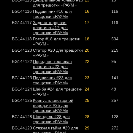
BG144115
Декоративное кольцо #15
15
15
для трещотки «РАУМ»
BG144116
Подшипник #16 для
16
116
трещотки «РАУМ»
BG144117
Задняя торцевая
17
116
пластина #17 для
трещотки «РАУМ»
BG144118
Ротор #18 для трещотки
18
534
«РАУМ»
BG144120
Статор #20 для трещотки
20
219
«РАУМ»
BG144122
Передняя торцевая
22
95
пластина #22 для
трещотки «РАУМ»
BG144123
Подшипник #23 для
23
141
трещотки «РАУМ»
BG144124
Шайба #24 для трещотки
24
48
«РАУМ»
BG144125
Корпус планетарной
25
257
передачи #25 для
трещотки «РАУМ»
BG144128
Шпиндель #28 для
28
128
трещотки «РАУМ»
BG144129
Стяжная гайка #29 для
29
272