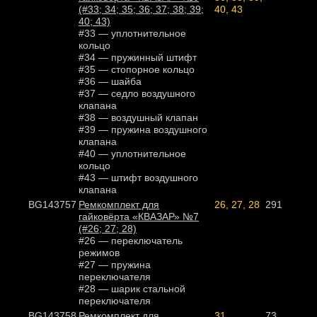
(#33; 34; 35; 36; 37; 38; 39;
40, 43
40; 43)
#33 — уплотнительное
кольцо
#34 — пружинный штифт
#35 — стопорное кольцо
#36 — шайба
#37 — седло воздушного
клапана
#38 — воздушный клапан
#39 — пружина воздушного
клапана
#40 — уплотнительное
кольцо
#43 — штифт воздушного
клапана
BG143757
Ремкомплект для
26, 27, 28
291
гайковёрта «КВАЗАР» №7
(#26; 27; 28)
#26 — переключатель
режимов
#27 — пружина
переключателя
#28 — шарик стальной
переключателя
BG143758
Ремкомплект для
31
73