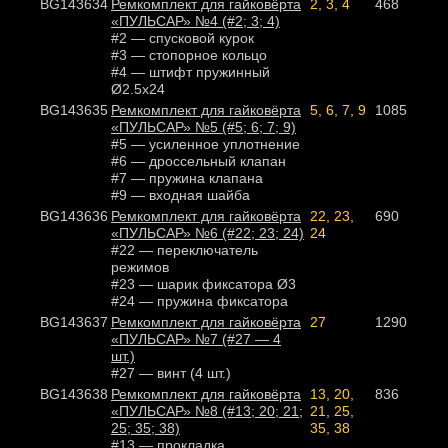
BG143634
Ремкомплект для гайковёрта
2, 3, 4
468
«ПУЛЬСАР» №4 (#2; 3; 4)
#2 — спусковой курок
#3 — стопорное кольцо
#4 — штифт пружинный
Ø2.5х24
BG143635
Ремкомплект для гайковёрта
5, 6, 7, 9
1085
«ПУЛЬСАР» №5 (#5; 6; 7; 9)
#5 — усиленное уплотнение
#6 — дроссельный клапан
#7 — пружина клапана
#9 — входная шайба
BG143636
Ремкомплект для гайковёрта
22, 23,
690
«ПУЛЬСАР» №6 (#22; 23; 24)
24
#22 — переключатель
режимов
#23 — шарик фиксатора Ø3
#24 — пружина фиксатора
BG143637
Ремкомплект для гайковёрта
27
1290
«ПУЛЬСАР» №7 (#27 — 4
шт.)
#27 — винт (4 шт.)
BG143638
Ремкомплект для гайковёрта
13, 20,
836
«ПУЛЬСАР» №8 (#13; 20; 21;
21, 25,
25; 35; 38)
35, 38
#13 — прокладка