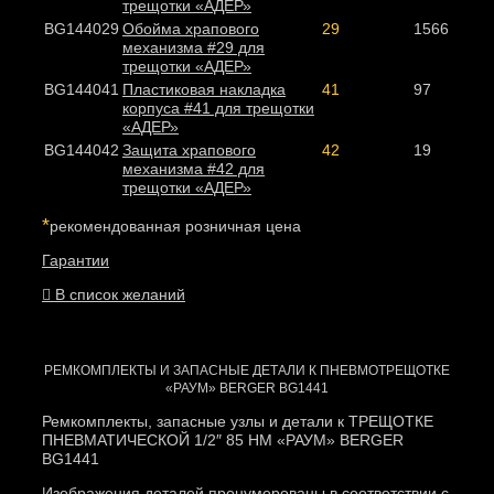
трещотки «АДЕР»
BG144029
Обойма храпового
29
1566
механизма #29 для
трещотки «АДЕР»
BG144041
Пластиковая накладка
41
97
корпуса #41 для трещотки
«АДЕР»
BG144042
Защита храпового
42
19
механизма #42 для
трещотки «АДЕР»
*
рекомендованная розничная цена
Гарантии
В список желаний
РЕМКОМПЛЕКТЫ И ЗАПАСНЫЕ ДЕТАЛИ К ПНЕВМОТРЕЩОТКЕ
«РАУМ» BERGER BG1441
Ремкомплекты, запасные узлы и детали к ТРЕЩОТКЕ
ПНЕВМАТИЧЕСКОЙ 1/2″ 85 НМ «РАУМ» BERGER
BG1441
Изображения деталей пронумерованы в соответствии с