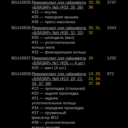
BG143835
Ремкомплект для гайковёрта
33, 35,
3747
«БЛАЗАР» №5 (#33; 35; 36)
36
#33 — втулка
#35 — передняя крышка
#36 — пресс-масленка
BG143836
Ремкомплект для гайковёрта
30, 31,
3343
«БЛАЗАР» №6 (#30; 31; 32)
32
#30 — шпиндель (вал)
#31 — уплотнительное
кольцо вала
#32 — фиксирующее кольцо
BG143837
Ремкомплект для гайковёрта
26
1292
«БЛАЗАР» №7 (#26 — 4 шт.)
#26 — винт (4 шт.)
BG143838
Ремкомплект для гайковёрта
13, 20,
872
«БЛАЗАР» №8 (#13; 20; 21;
21, 34,
34; 37; 38)
37, 38
#13 — прокладка (стальная)
#20 — задняя прокладка
#21 — заднее
уплотнительное кольцо
#34 — передняя прокладка
#37 — пружинный
фиксатор Ø12
#38 — уплотнительное
кольцо крышки