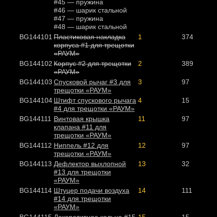
#45 — пружина
#46 — шарик стальной
#47 — пружина
#48 — шарик стальной
BG144101
Пластиковая накладка
1
374
корпуса #1 для трещотки
«РАУМ»
BG144102
Корпус #2 для трещотки
2
389
«РАУМ»
BG144103
Спусковой рычаг #3 для
3
97
трещотки «РАУМ»
BG144104
Штифт спускового рычага
4
15
#4 для трещотки «РАУМ»
BG144111
Винтовая крышка
11
97
клапана #11 для
трещотки «РАУМ»
BG144112
Ниппель #12 для
12
97
трещотки «РАУМ»
BG144113
Дефлектор выхлопной
13
32
#13 для трещотки
«РАУМ»
BG144114
Штуцер подачи воздуха
14
111
#14 для трещотки
«РАУМ»