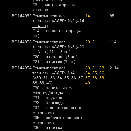
#6 — винтовая крышка
клапана
BG144052
Ремкомплект для
14
95
трещотки «АДЕР» №2 (#14
— 4 шт.)
#14 — лопасть ротора (4
шт.)
BG144053
Ремкомплект для
20, 21
114
трещотки «АДЕР» №3 (#20
— 3 шт.; 21 — 3 шт.)
#20 — шестерня (3 шт.)
#21 — шпилька (3 шт.)
BG144054
Ремкомплект для
30, 31, 33,
2114
трещотки «АДЕР» №4
34, 35, 36,
(#30; 31; 33; 34; 35; 36; 37;
37, 38, 39,
38; 39; 40
)
40
#30 — переключатель
«вперед/назад»
#31 — пружина
#33 — прокладка
#34 — головка храпового
механизма
#35 — собачка храпового
механизма
#36 — шпилька