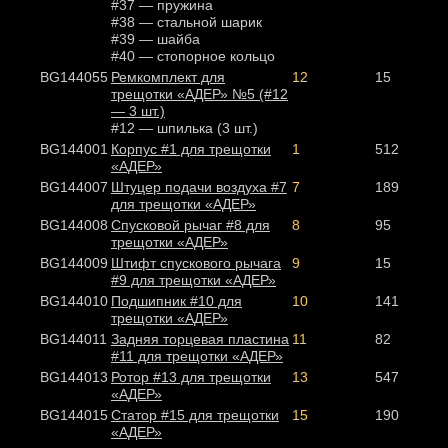
#37 — пружина
#38 — стальной шарик
#39 — шайба
#40 — стопорное кольцо
BG144055
Ремкомплект для
12
15
трещотки «АДЕР» №5 (#12
— 3 шт.)
#12 — шпилька (3 шт.)
BG144001
Корпус #1 для трещотки
1
512
«АДЕР»
BG144007
Штуцер подачи воздуха #7
7
189
для трещотки «АДЕР»
BG144008
Спусковой рычаг #8 для
8
95
трещотки «АДЕР»
BG144009
Штифт спускового рычага
9
15
#9 для трещотки «АДЕР»
BG144010
Подшипник #10 для
10
141
трещотки «АДЕР»
BG144011
Задняя торцевая пластина
11
82
#11 для трещотки «АДЕР»
BG144013
Ротор #13 для трещотки
13
547
«АДЕР»
BG144015
Статор #15 для трещотки
15
190
«АДЕР»