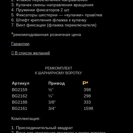
3. Кулачек смены направления вращения
4. Пружинки фиксаторов 2 шт.
5. Фиксаторы шестерни — «кулачки» прав/лев
6. Штифт крепления флажка к кулачку
7. Винт фиксации (флажка переключателя)
*
рекомендованная розничная цена
Гарантии
В список желаний
РЕМКОМПЛЕКТ
К ШАРНИРНОМУ ВОРОТКУ
Р
*
Артикул
Привод
BG2159
½”
398
BG2162
¼”
298
BG2188
3/8”
333
BG2161
3/4”
1598
Комплектация:
1. Присоединительный квадрат
2. Винт для крепления квадрата к вилке воротка