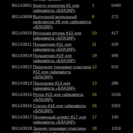
BG143801
Корпус-рукоятка #1 для
1
5490
гайковёрта «БЛАЗАР»
BG143808
Выпускной воздушный
8
272
дефлектор #8 для гайковёрта
«БЛАЗАР»
BG143810
Впускная втулка #10 для
10
417
гайковёрта «БЛАЗАР»
BG143811
Подшипник #11 для
11
439
гайковёрта «БЛАЗАР»
BG143819
Подшипник #19 для
19
495
гайковёрта «БЛАЗАР»
BG143812
Передняя торцевая пластина
12
915
#12 для гайковёрта
«БЛАЗАР»
BG143813
Прокладка #13 для
13
286
гайковёрта «БЛАЗАР»
BG143815
Ротор #15 для гайковёрта
15
3156
«БЛАЗАР»
BG143816
Статор #16 для гайковёрта
16
2301
«БЛАЗАР»
BG143817
Пружинный штифт #17 для
17
190
гайковёрта «БЛАЗАР»
BG143818
Задняя торцевая пластина
18
1318