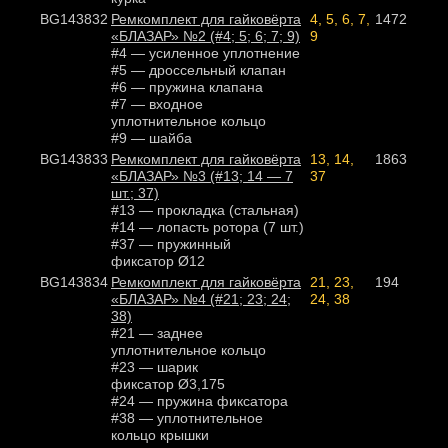
BG143832
Ремкомплект для гайковёрта
4, 5, 6, 7,
1472
«БЛАЗАР» №2 (#4; 5; 6; 7; 9)
9
#4 — усиленное уплотнение
#5 — дроссельный клапан
#6 — пружина клапана
#7 — входное
уплотнительное кольцо
#9 — шайба
BG143833
Ремкомплект для гайковёрта
13, 14,
1863
«БЛАЗАР» №3 (#13; 14 — 7
37
шт.; 37)
#13 — прокладка (стальная)
#14 — лопасть ротора (7 шт.)
#37 — пружинный
фиксатор Ø12
BG143834
Ремкомплект для гайковёрта
21, 23,
194
«БЛАЗАР» №4 (#21; 23; 24;
24, 38
38)
#21 — заднее
уплотнительное кольцо
#23 — шарик
фиксатор Ø3,175
#24 — пружина фиксатора
#38 — уплотнительное
кольцо крышки