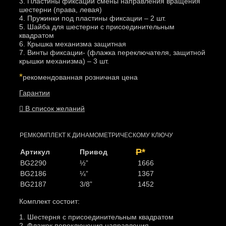
3. Пластины фиксации смены направления вращения
шестерни (права, левая)
4. Пружинки под пластины фиксации – 2 шт.
5. Шайба для шестерни с присоединительным
квадратом
6. Крышка механизма защитная
7. Винты фиксации- (флажка переключателя, защитной
крышки механизма) – 3 шт.
*
рекомендованная розничная цена
Гарантии
В список желаний
РЕМКОМПЛЕКТ К ДИНАМОМЕТРИЧЕСКОМУ КЛЮЧУ
Р
*
Артикул
Привод
BG2290
½”
1666
BG2186
¼”
1367
BG2187
3/8”
1452
Комплект состоит:
1. Шестерня с присоединительным квадратом
2. Флажок переключения направления