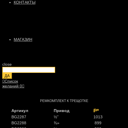
КОНТАКТЫ
МАГАЗИН
close
ДА
Список
желаний
0
РЕМКОМПЛЕКТ К ТРЕЩОТКЕ
Р
*
Артикул
Привод
BG2287
½”
1013
BG2288
⅜»
899