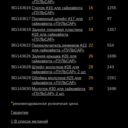
«ПУЛЬСАР»
BG143616
Статор #16 для гайковёрта
16
1255
«ПУЛЬСАР»
BG143617
Пружинный штифт #17 для
17
97
гайковёрта «ПУЛЬСАР»
BG143618
Задняя торцевая пластина
18
1357
#18 для гайковёрта
«ПУЛЬСАР»
BG143622
Переключатель режимов #22
22
554
для гайковёрта «ПУЛЬСАР»
BG143626
Задняя крышка #26 для
26
1696
гайковёрта «ПУЛЬСАР»
BG143628
Штифт молотков #28 для
28
243
гайковёрта «ПУЛЬСАР» 2 шт.
BG143629
Обойма молотков #29 для
29
2261
гайковёрта «ПУЛЬСАР»
BG143630
Молоток #30 для гайковёрта
30
1696
«ПУЛЬСАР» 2 шт.
*
рекомендованная розничная цена
Гарантии
В список желаний