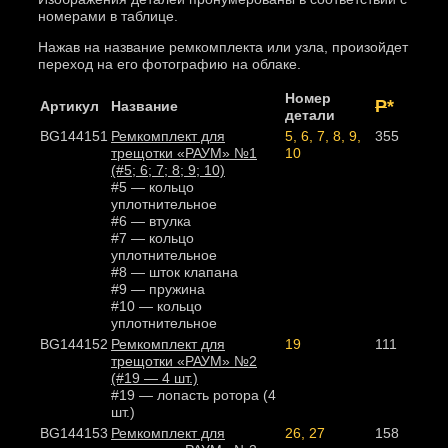
номерами в таблице.
Нажав на название ремкомплекта или узла, произойдет
переход на его фотографию на облаке.
Номер
Р
*
Артикул
Название
детали
BG144151
Ремкомплект для
5, 6, 7, 8, 9,
355
трещотки «РАУМ» №1
10
(#5; 6; 7; 8; 9; 10)
#5 — кольцо
уплотнительное
#6
— втулка
#7 — кольцо
уплотнительное
#8 — шток клапана
#9 — пружина
#10 — кольцо
уплотнительное
BG144152
Ремкомплект для
19
111
трещотки «РАУМ» №2
(#19 — 4 шт.)
#19 — лопасть ротора (4
шт.)
BG144153
Ремкомплект для
26, 27
158