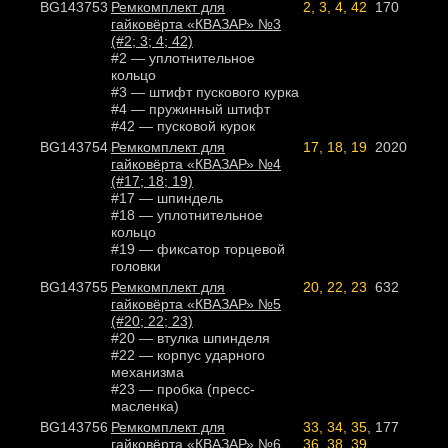
BG143753
Ремкомплект для
2, 3, 4, 42
170
гайковёрта «КВАЗАР» №3
(#2; 3; 4; 42)
#2 — уплотнительное
кольцо
#3 — штифт пускового курка
#4 — пружинный штифт
#42 — пусковой курок
BG143754
Ремкомплект для
17, 18, 19
2020
гайковёрта «КВАЗАР» №4
(#17; 18; 19)
#17 — шпиндель
#18 — уплотнительное
кольцо
#19 — фиксатор торцевой
головки
BG143755
Ремкомплект для
20, 22, 23
632
гайковёрта «КВАЗАР» №5
(#20; 22; 23)
#20 — втулка шпинделя
#22 — корпус ударного
механизма
#23 — пробка (пресс-
масленка)
BG143756
Ремкомплект для
33, 34, 35,
177
гайковёрта «КВАЗАР» №6
36, 38, 39,