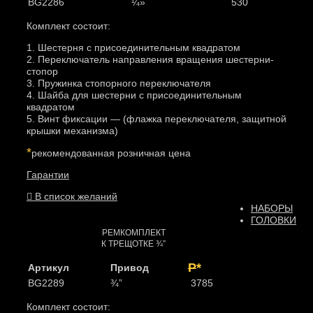
BG2286
¼»
530
Комплект состоит:
1. Шестерня с присоединительным квадратом
2. Переключатель направления вращения шестерни-
стопор
3. Пружинка стопорного переключателя
4. Шайба для шестерни с присоединительным
квадратом
5. Винт фиксации — (флажка переключателя, защитной
крышки механизма)
*
рекомендованная розничная цена
Гарантии
В список желаний
НАБОРЫ
ГОЛОВКИ
РЕМКОМПЛЕКТ
К ТРЕЩОТКЕ ¾”
Р
*
Артикул
Привод
BG2289
¾”
3785
Комплект состоит: