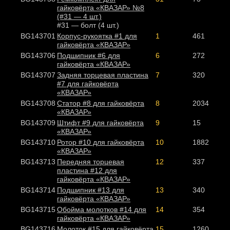
гайковёрта «КВАЗАР» №8
(#31 — 4 шт.)
#31 — болт (4 шт.)
BG143701
Корпус-рукоятка #1 для
1
461
гайковёрта «КВАЗАР»
BG143706
Подшипник #6 для
6
272
гайковёрта «КВАЗАР»
BG143707
Задняя торцевая пластина
7
320
#7 для гайковёрта
«КВАЗАР»
BG143708
Статор #8 для гайковёрта
8
2034
«КВАЗАР»
BG143709
Штифт #9 для гайковёрта
9
15
«КВАЗАР»
BG143710
Ротор #10 для гайковёрта
10
1882
«КВАЗАР»
BG143713
Передняя торцевая
12
337
пластина #12 для
гайковёрта «КВАЗАР»
BG143714
Подшипник #13 для
13
340
гайковёрта «КВАЗАР»
BG143715
Обойма молотков #14 для
14
354
гайковёрта «КВАЗАР»
BG143716
Молоток #15 для гайковёрта
15
1260