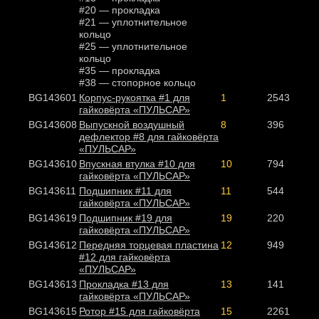
#20 — прокладка
#21 — уплотнительное
кольцо
#25 — уплотнительное
кольцо
#35 — прокладка
#38 — стопорное кольцо
BG143601
Корпус-рукоятка #1 для
1
2543
гайковёрта «ПУЛЬСАР»
BG143608
Выпускной воздушный
8
396
дефлектор #8 для гайковёрта
«ПУЛЬСАР»
BG143610
Впускная втулка #10 для
10
794
гайковёрта «ПУЛЬСАР»
BG143611
Подшипник #11 для
11
544
гайковёрта «ПУЛЬСАР»
BG143619
Подшипник #19 для
19
220
гайковёрта «ПУЛЬСАР»
BG143612
Передняя торцевая пластина
12
949
#12 для гайковёрта
«ПУЛЬСАР»
BG143613
Прокладка #13 для
13
141
гайковёрта «ПУЛЬСАР»
BG143615
Ротор #15 для гайковёрта
15
2261