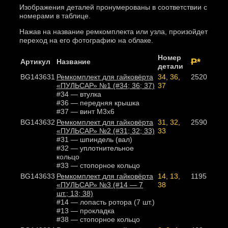
Изображения деталей пронумерованы в соответствии с
номерами в таблице.
Нажав на название ремкомплекта или узла, произойдет
переход на его фотографию на облаке.
Номер
Р
*
Артикул
Название
детали
BG143631
Ремкомплект для гайковёрта
34, 36,
2520
«ПУЛЬСАР» №1 (#34; 36; 37)
37
#34 — втулка
#36 — передняя крышка
#37 — винт M3х6
BG143632
Ремкомплект для гайковёрта
31, 32,
2590
«ПУЛЬСАР» №2 (#31; 32; 33)
33
#31 — шпиндель (вал)
#32 — уплотнительное
кольцо
#33 — стопорное кольцо
BG143633
Ремкомплект для гайковёрта
14, 13,
1195
«ПУЛЬСАР» №3 (#14 — 7
38
шт.; 13; 38)
#14 — лопасть ротора (7 шт.)
#13 — прокладка
#38 — стопорное кольцо